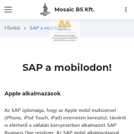
more_vert
Mosaic BS Kft.
Főoldal
SAP a mobilodon!
chevron_right
SAP a mobilodon!
Apple alkalmazások
Az SAP újdonsága, hogy az Apple mobil eszközeivel
(iPhone, iPod Touch, iPad) interneten keresztül, távolról
is elérhető a vállalati környezetben alkalmazott SAP
Business One rendszer. Az SAP mobil alkalmazásaival