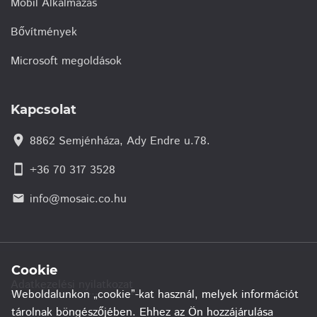
Mobil Alkalmazás
Bővítmények
Microsoft megoldások
Kapcsolat
location_on
8862 Semjénháza, Ady Endre u.78.
smartphone
+36 70 317 3528
info@mosaic.co.hu
email
Cookie
Adatkezelési nyilatkozat
Weboldalunkon „cookie”-kat használ, melyek információt
tárolnak böngészőjében. Ehhez az Ön hozzájárulása